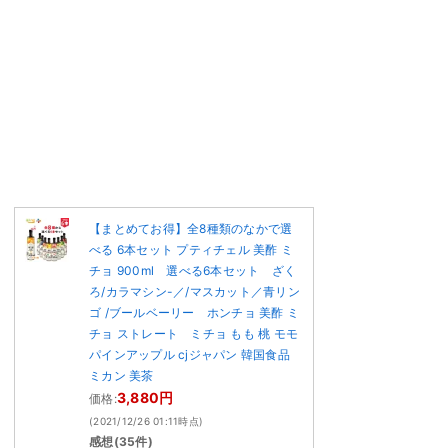
【まとめてお得】全8種類のなかで選
べる 6本セット プティチェル 美酢 ミ
チョ 900ml 選べる6本セット ざく
ろ/カラマシン-／/マスカット／青リン
ゴ /ブールベーリー ホンチョ 美酢 ミ
チョ ストレート ミチョ もも 桃 モモ
パインアップル cjジャパン 韓国食品
ミカン 美茶
3,880円
価格:
(2021/12/26 01:11時点)
感想(35件)